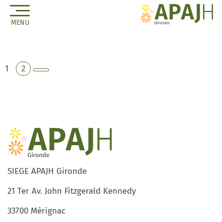
MENU
Pagination
Page
Page
1
2
Page
des
suivante
publications
SIEGE APAJH Gironde
21 Ter Av. John Fitzgerald Kennedy
33700 Mérignac