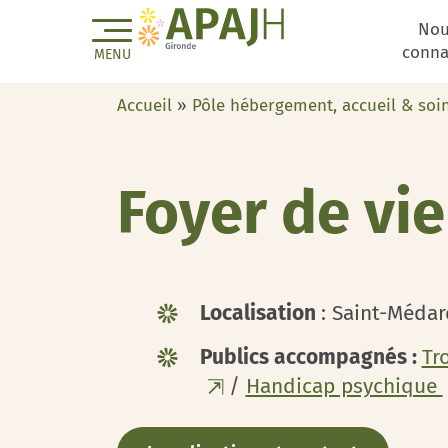
No
conna
MENU
Accueil
»
Pôle hébergement, accueil & soi
Foyer de vi
Localisation
: Saint-Médar
Publics accompagnés :
Tr
/
Handicap psychique