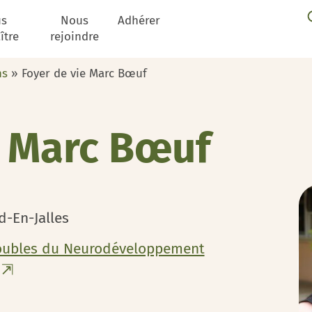
us
Nous
Adhérer
ître
rejoindre
ns
»
Foyer de vie Marc Bœuf
e Marc Bœuf
d-En-Jalles
oubles du Neurodéveloppement