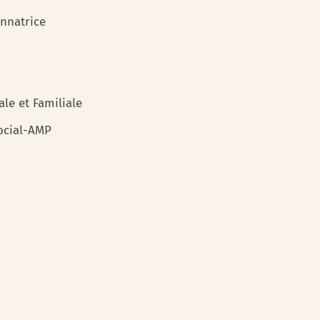
onnatrice
le et Familiale
ocial-AMP