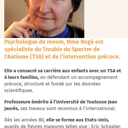
Psychologue
de renom, Mme Rogé est
spécialiste du Trouble du Spectre de
l’Autisme (TSA) et de l’intervention précoce.
Elle a consacré sa carrière aux enfants avec un TSA et
à leurs familles,
en défendant un accompagnement
précoce, structuré et fondé sur les données
scientifiques.
Professeure émérite à l’Université de Toulouse Jean
Jaurès,
ses travaux sont reconnus à l’international.
Dès les années 80,
elle se forme aux Etats-Unis,
auprès de figures majeures telles que :
Eric Schopler,